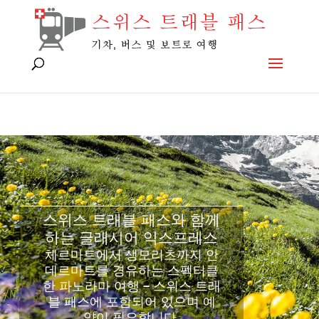
Warning
: Attempt to read property "url" on false in
/home/qmarketi/public_html/swiss-pass-ch/wp-
content/plugins/divi-overlays/divi-overlays.php
on line
1782
스위스 트래블 패스와 함께
하는 글래시어 익스프레스
체르마트에서 생모리츠까지 안
데르마트를 경유하는 스펙터클
한 파노라마 여행 – 스위스 트래
블 패스에 포함되어 있으며 예
약이 필요합니다.