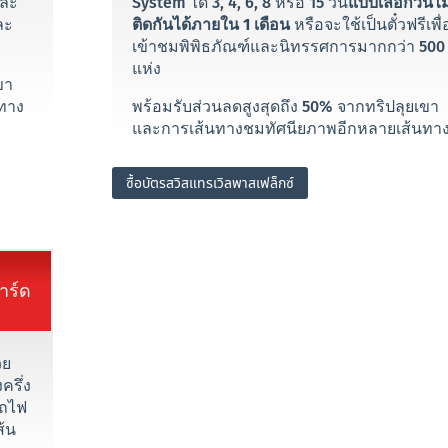
และ
System ได้ 3, 4, 6, 8 หรือ 15 วัน
แบบเลือกวันไม
ละ
ติดกันได้ภายใน 1 เดือน
หรือจะใช้เป็นตั๋วฟรีเพื่
เข้าชมพิพิธภัณฑ์และนิทรรศการมากกว่า 500
แห่ง
ขา
ทาง
พร้อมรับส่วนลดสูงสุดถึง 50% จากทริปลุยเขา
และการเส้นทางชมทัศนียภาพอีกหลายเส้นทา
ซื้อบัตรสวิสแทรเวิลพาสเฟล็กซ์
าร์ด
วย
ครึ่ง
วรถไฟ
ส้น