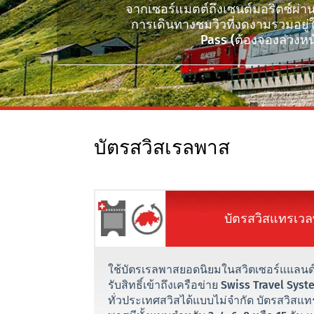
จากเซอร์แมตต์ถึงเซนต์มอริตซ์ผ่าน
การเดินทางชมวิวที่งดงามรวมอยู่
Pass (ต้องจองล่วงหน
บัตรสวิสเรลพาส
บัตรสวิสแทรเว
ใช้บัตรเรลพาสยอดนิยมในสวิตเซอร์แแลนด์เ
รับสิทธิ์เข้าถึงเครือข่าย Swiss Travel Sys
ทั่วประเทศสวิสได้แบบไม่จำกัด บัตรสวิสแ