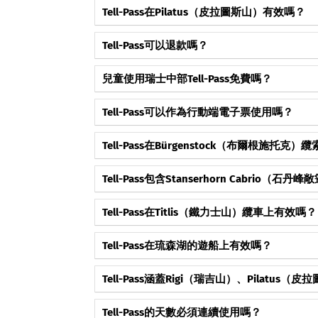
→ 查看完整回答與詳情
成為第一個按讚這個常見問題的人。
Tell-Pass在Pilatus（皮拉圖斯山）有效嗎？
有效，
Pilatus
山在纜車和齒軌鐵路營運季節內包含
→ 查看完整回答與詳情
成為第一個按讚這個常見問題的人。
Tell-Pass可以退款嗎？
根據銷售商的政策，可能可以在生效日期之前退款
→ 查看完整回答與詳情
成為第一個按讚這個常見問題的人。
兒童使用瑞士中部Tell-Pass免費嗎？
6歲以下兒童免費乘車；6-15歲兒童憑Swiss Family
→ 查看完整回答與詳情
成為第一個按讚這個常見問題的人。
Tell-Pass可以作為行動端電子票使用嗎？
可以，Tell-Pass可以在您的智慧型手機上以數
→ 查看完整回答與詳情
成為第一個按讚這個常見問題的人。
Tell-Pass在Bürgenstock（布爾根施托
有效，布爾根施托克纜索鐵路和電梯的換乘已包含
→ 查看完整回答與詳情
成為第一個按讚這個常見問題的人。
Tell-Pass包含Stanserhorn Cabrio（石
包含，Stanserhorn Cabrio已完全包含在Tell-Pas
→ 查看完整回答與詳情
成為第一個按讚這個常見問題的人。
Tell-Pass在Titlis（鐵力士山）纜車上有效嗎？
根據季節和營運商的條件，
Titlis
纜車已包含在內或
→ 查看完整回答與詳情
成為第一個按讚這個常見問題的人。
Tell-Pass在琉森湖的遊船上有效嗎？
有效，琉森湖上的無限次遊船搭乘已完全包含在內
→ 查看完整回答與詳情
成為第一個按讚這個常見問題的人。
Tell-Pass涵蓋Rigi（瑞吉山）、Pilatu
涵蓋，這些登山鐵路根據季節的不同已完全包含或
→ 查看完整回答與詳情
成為第一個按讚這個常見問題的人。
Tell-Pass的天數必須連續使用嗎？