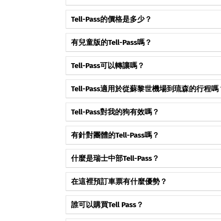
選擇的Tell Pass天數必須連續使用。
→ 查看完整回答與詳情
成為第一個按讚這個常見問題的人。
Tell-Pass的價格是多少？
冬季Tell-Pass起價為120瑞士法郎，夏季Tell-
→ 查看完整回答與詳情
成為第一個按讚這個常見問題的人。
有兒童版的Tell-Pass嗎？
6-16歲的兒童只需支付30瑞士法郎的固定價格，
→ 查看完整回答與詳情
成為第一個按讚這個常見問題的人。
Tell-Pass可以轉讓嗎？
Tell Pass是個人車票，不可轉讓。
→ 查看完整回答與詳情
成為第一個按讚這個常見問題的人。
Tell-Pass適用於從蘇黎世機場到琉森的行程嗎
Tell-Pass僅涵蓋從蘇黎世機場到琉森的部分
→ 查看完整回答與詳情
成為第一個按讚這個常見問題的人。
Tell-Pass對我的狗有效嗎？
然後從那裡開始使用您的Tell-Pass繼續旅程。
Tell-Pass持有人有機會僅花費30瑞士法郎購買狗票
成為第一個按讚這個常見問題的人。
有針對團體的Tell-Pass嗎？
→ 查看完整回答與詳情
Tell Pass本身已是折扣產品，因此不再提供團體折
→ 查看完整回答與詳情
什麼是瑞士中部Tell-Pass？
成為第一個按讚這個常見問題的人。
Tell-Pass是瑞士中部的區域鐵路通行證，可免費
→ 查看完整回答與詳情
成為第一個按讚這個常見問題的人。
在這裡預訂車票有什麼優勢？
戶提供的眾多折扣。
官方營運商，安全預訂，即時確認。
成為第一個按讚這個常見問題的人。
誰可以購買Tell Pass？
→ 查看完整回答與詳情
遊客和瑞士公民均可購買。