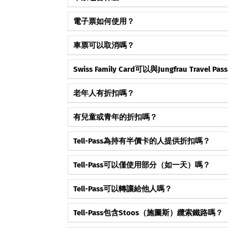
少女峰地區的公共交通（鐵路、公車、遊船）。例外情況：
→ 查看完整回答與詳情
成為第一個按讚這個常見問題的人。
電子票如何使用？
乘車票）。
在智慧型手機/平板電腦上出示或列印出來。
成為第一個按讚這個常見問題的人。
車票可以取消嗎？
→ 查看完整回答與詳情
僅限購買了靈活取消選項（FLEX CANCELLATIO
→ 查看完整回答與詳情
Swiss Family Card可以與Jungfrau Tr
成為第一個按讚這個常見問題的人。
不可以，它不適用。
→ 查看完整回答與詳情
成為第一個按讚這個常見問題的人。
老年人有折扣嗎？
沒有。
→ 查看完整回答與詳情
成為第一個按讚這個常見問題的人。
有兒童或青年的折扣嗎？
6-16歲兒童固定票價30瑞士法郎。6歲以下免費。Swis
→ 查看完整回答與詳情
成為第一個按讚這個常見問題的人。
Tell-Pass為持有半價卡的人提供折扣嗎？
是的，持有半價卡的旅客可以以優惠價格購買Tell-P
→ 查看完整回答與詳情
成為第一個按讚這個常見問題的人。
Tell-Pass可以僅使用部分（如一天）嗎？
不可以，Tell-Pass僅針對購買的完整連續天數有效
→ 查看完整回答與詳情
成為第一個按讚這個常見問題的人。
Tell-Pass可以轉讓給他人嗎？
不可以，Tell-Pass是個人專屬的，不可轉讓。
→ 查看完整回答與詳情
成為第一個按讚這個常見問題的人。
Tell-Pass包含Stoos（施圖斯）纜索鐵路嗎？
包含，施圖斯纜索鐵路完全包含在Tell-Pass中。