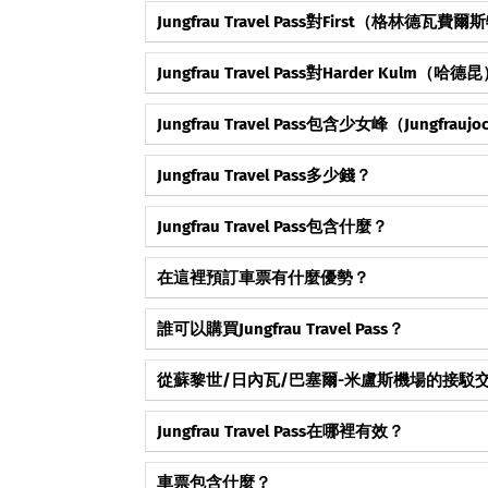
包含，前往徐尼格觀景台的
無限次搭乘
包含在內。
→ 查看完整回答與詳情
成為第一個按讚這個常見問題的人。
Jungfrau Travel Pass對First（格林德
有效，前往費爾斯特的纜車包含在通行證中。
→ 查看完整回答與詳情
成為第一個按讚這個常見問題的人。
Jungfrau Travel Pass對Harder Kulm（
有效，包含前往哈德昆的
無限次搭乘
。
→ 查看完整回答與詳情
成為第一個按讚這個常見問題的人。
Jungfrau Travel Pass包含少女峰（Jungfrau
該通行證不包含前往
Jungfraujoch
的完整行程，但
→ 查看完整回答與詳情
成為第一個按讚這個常見問題的人。
Jungfrau Travel Pass多少錢？
價格取決於所選的有效期（3天、4天、5天、6天、
→ 查看完整回答與詳情
成為第一個按讚這個常見問題的人。
Jungfrau Travel Pass包含什麼？
無限次搭乘
火車、纜車以及哈德昆、小夏戴克、費
→ 查看完整回答與詳情
成為第一個按讚這個常見問題的人。
在這裡預訂車票有什麼優勢？
官方營運商，安全預訂。
→ 查看完整回答與詳情
成為第一個按讚這個常見問題的人。
誰可以購買Jungfrau Travel Pass？
遊客和瑞士公民均可購買。
→ 查看完整回答與詳情
成為第一個按讚這個常見問題的人。
從蘇黎世/日內瓦/巴塞爾-米盧斯機場的接駁交通包含在J
不包含。
→ 查看完整回答與詳情
成為第一個按讚這個常見問題的人。
Jungfrau Travel Pass在哪裡有效？
格林德瓦、溫根、米倫、勞特布魯嫩等。無限次搭
→ 查看完整回答與詳情
成為第一個按讚這個常見問題的人。
車票包含什麼？