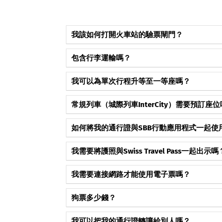
我該如何打開火車站的驗票閘門？
瑞士的火車站通常採用
開放式系統
，沒有驗票口或
包含行李運輸嗎？
您可以免費攜帶您能拿得動的所有行李。列車上設
→ 查看完整回答與詳情
我可以為單次行程升等至一等座嗎？
獨預訂。
可以。如果您持有二等座通行證，但想在某條特定
成為第一個按讚這個常見問題的人。
常規列車（城際列車InterCity）需要預訂座
買
「升等服務（Class Upgrade）」
。您只需支付
→ 查看完整回答與詳情
不需要。在瑞士，搭乘常規的城際列車（IC）或區
如何將我的通行證與SBB行動應用程式一起使
有在全景列車（冰河列車/伯連納列車）上才強制
→ 查看完整回答與詳情
成為第一個按讚這個常見問題的人。
重要提示：
您不能將Swiss Travel Pass
我需要將護照與Swiss Travel Pass一起出示嗎
Fare Card
（瑞士半價卡），您可以使用該應用程式購票，
→ 查看完整回答與詳情
成為第一個按讚這個常見問題的人。
扣。
需要。因為通行證是個人專屬且不可轉讓的，列車
我需要連接網路才能使用電子票嗎？
相符。
成為第一個按讚這個常見問題的人。
您最初需要連接網路才能下載車票（PDF/QR C
→ 查看完整回答與詳情
狗票多少錢？
出示時就
不需要網路連接
。
→ 查看完整回答與詳情
帶狗出行，您通常需要購買「狗狗單日通行證（Dog 
成為第一個按讚這個常見問題的人。
我可以把我的通行證轉讓給別人嗎？