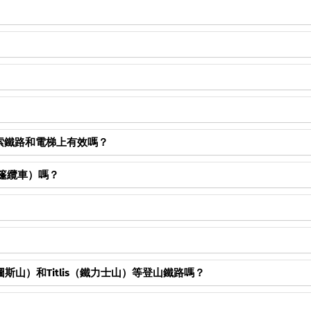
在內。
。
 Card免費乘車。
位方式使用，無需列印。
克）纜索鐵路和電梯上有效嗎？
在內。
丹峰敞篷纜車）嗎？
s中。
享有折扣。
。
s（皮拉圖斯山）和Titlis（鐵力士山）等登山鐵路嗎？
享有折扣。