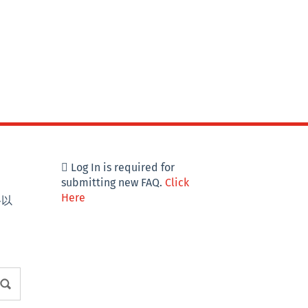
Log In is required for
submitting new FAQ.
Click
Here
格以