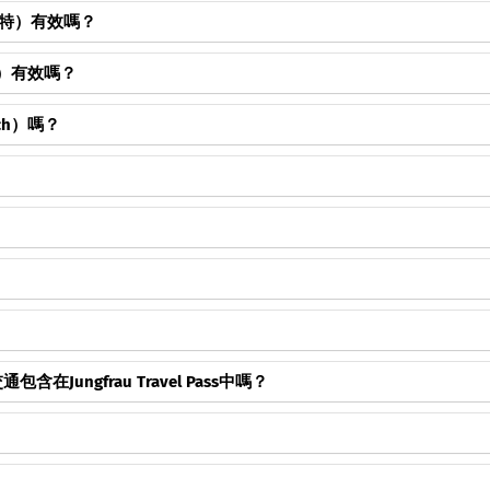
瓦費爾斯特）有效嗎？
哈德昆）有效嗎？
joch）嗎？
提供從艾格冰川站出發的轉乘車票的折扣。
7天或8天）以及季節。
爾斯特和徐尼格觀景台等山區路線。
ungfrau Travel Pass中嗎？
乘登山鐵路（例如哈德昆、費爾斯特、徐尼格觀景台）。