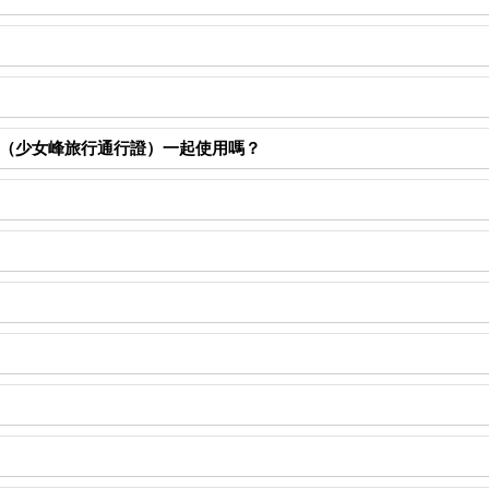
從Eigergletscher（艾格冰川站）到
Jungfraujoch
（少女峰）（需
N OPTION）才可退款。否則將收取費用。
avel Pass（少女峰旅行通行證）一起使用嗎？
s Family Card無效。沒有青年折扣。
ass。
。