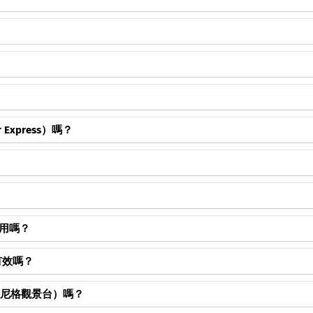
ass等區域通行證提供價格為30瑞士法郎的專屬狗狗通行證。
、半價卡、區域通行證）都是
實名制
的。上面印有您的姓名和出生日期。在查票
系統）車票一經售出，
不可退款
。例外：如果您在預訂時購買了「Flex Cancellat
前至少1天取消。請查看您的具體預訂確認信。
子票發放。您只需向列車員出示智慧型手機或平板電腦上的QR Code即可。
re Card）嚴格限定
在瑞士和列支敦斯登境外
永久居住的旅客購買。
r Express）嗎？
時可享受折扣。
票使用嗎？
用，無需列印。
纜車有效嗎？
atte（徐尼格觀景台）嗎？