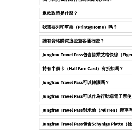
高不超過30公分）可免費乘車。注意：像Tell-P
→ 查看完整回答與詳情
成為第一個按讚這個常見問題的人。
不可以。所有的通行證（Swiss Travel Pass
退款政策是什麼？
您必須出示有效的護照或身份證件。
→ 查看完整回答與詳情
成為第一個按讚這個常見問題的人。
通常，Swiss Travel System（瑞士旅行交通
我需要列印車票（Print@Home）嗎？
Option」（靈活取消選項），您可以在生效日期
→ 查看完整回答與詳情
成為第一個按讚這個常見問題的人。
不需要。所有車票均作為帶有QR Code的PDF電
誰有資格購買這些遊客通行證？
作為備用可選項。
→ 查看完整回答與詳情
成為第一個按讚這個常見問題的人。
這些通行證（Swiss Travel Pass、Flex、Half Fa
Jungfrau Travel Pass包含搭乘艾格快線（Eige
→ 查看完整回答與詳情
成為第一個按讚這個常見問題的人。
包含，艾格快線纜車的
無限次搭乘
包含在內。
→ 查看完整回答與詳情
持有半價卡（Half Fare Card）有折扣嗎？
成為第一個按讚這個常見問題的人。
有，半價卡持有人在購買Jungfrau Travel Pass
→ 查看完整回答與詳情
成為第一個按讚這個常見問題的人。
Jungfrau Travel Pass可以轉讓嗎？
不可以，該通行證是個人專屬的，不可轉讓。
→ 查看完整回答與詳情
成為第一個按讚這個常見問題的人。
Jungfrau Travel Pass可以作為行動端電子
可以，該通行證可以在智慧型手機上以數位方式使
→ 查看完整回答與詳情
成為第一個按讚這個常見問題的人。
Jungfrau Travel Pass對米倫（Mürren）
有效，包含米倫纜車及轉乘列車。
→ 查看完整回答與詳情
成為第一個按讚這個常見問題的人。
Jungfrau Travel Pass包含Schynige Pl